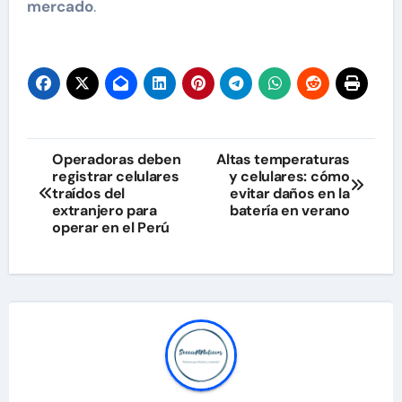
mercado
.
Navegación
Operadoras deben
Altas temperaturas
registrar celulares
y celulares: cómo
de
traídos del
evitar daños en la
extranjero para
batería en verano
entradas
operar en el Perú