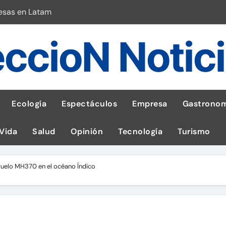
esas en Latam
 con leña
ccioN Notic
ncer de hígado
emisiones de GEI en sus operaciones
robo de celular según OSIPTEL
Ecología
Espectáculos
Empresa
Gastronom
a: guía para las familias
 Vida
Salud
Opinión
Tecnología
Turismo
stal: ¡Descarga la app de Meridianbet y gana una jugada gratis 
 inspirado en la fuerza de un volcán
vuelo MH370 en el océano Índico
l Perú