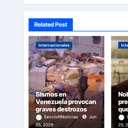
Related Post
Internacionales
Int
Sismos en
No
Venezuela provocan
pre
graves destrozos
que
000
SeccioNNoticias
Jun
pot
25, 2026
25, 