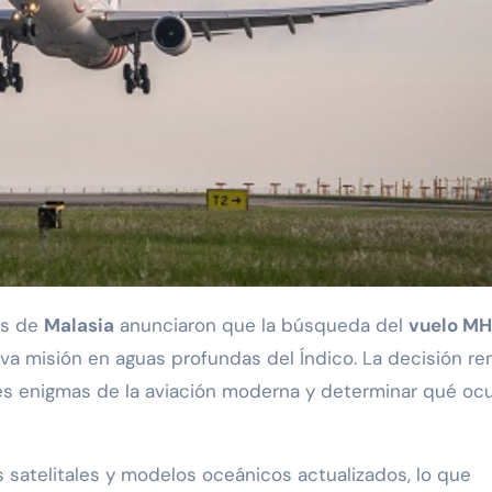
es de
Malasia
anunciaron que la búsqueda del
vuelo M
va misión en aguas profundas del Índico. La decisión r
es enigmas de la aviación moderna y determinar qué ocu
os satelitales y modelos oceánicos actualizados, lo que