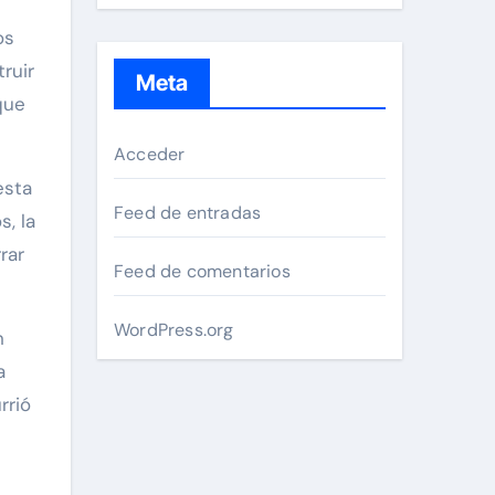
os
ruir
Meta
que
Acceder
esta
Feed de entradas
, la
rar
Feed de comentarios
WordPress.org
n
a
rrió