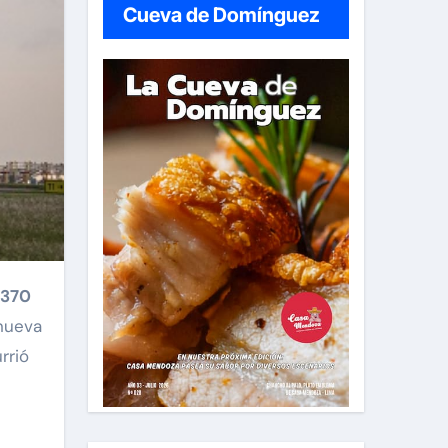
Cueva de Domínguez
H370
enueva
rrió