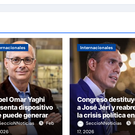
ernacionales
Internacionales
bel Omar Yaghi
Congreso destituy
senta dispositivo
a José Jerí y reabr
 puede generar 1
la crisis política en
 litros de agua
Perú
SeccioNNoticias
Feb
SeccioNNoticias
able al día
2026
17, 2026