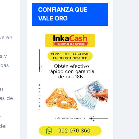
CONFIANZA QUE
VALE ORO
ue en
s y
icas
un
as de
e
del