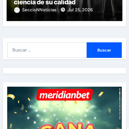
ciencia de su calidad
SeccioNNoticias
Jul 25, 2026
B
u
s
c
a
r
: