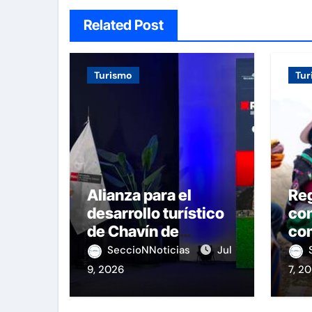
Related Post
Turismo
Tur
Alianza para el
Re
desarrollo turístico
con
de Chavín de
com
Huántar
Pe
SeccioNNoticias
Jul
9, 2026
7, 2