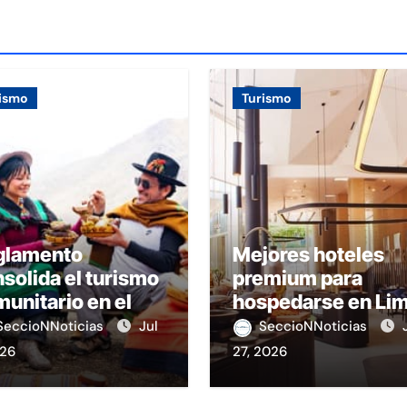
ismo
Turismo
glamento
Mejores hoteles
solida el turismo
premium para
unitario en el
hospedarse en Li
rú
SeccioNNoticias
Jul
SeccioNNoticias
026
27, 2026