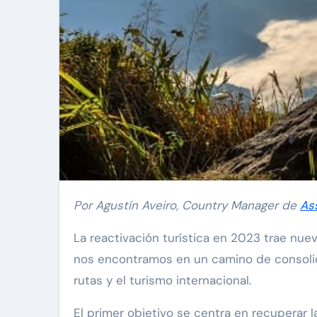
Por Agustín Aveiro, Country Manager de
As
La reactivación turística en 2023 trae nuev
nos encontramos en un camino de consolidac
rutas y el turismo internacional.
El primer objetivo se centra en recuperar la