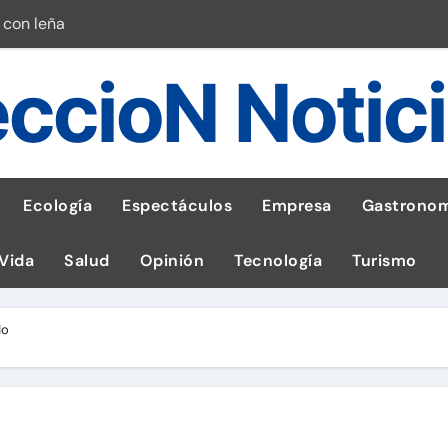
 con leña
ncer de hígado
ccioN Notic
emisiones de GEI en sus operaciones
robo de celular según OSIPTEL
a: guía para las familias
Ecología
Espectáculos
Empresa
Gastronom
stal: ¡Descarga la app de Meridianbet y gana una jugada gratis 
 Vida
Salud
Opinión
Tecnología
Turismo
 inspirado en la fuerza de un volcán
entrega 1,600 equipos educativos
do
esas en Latam