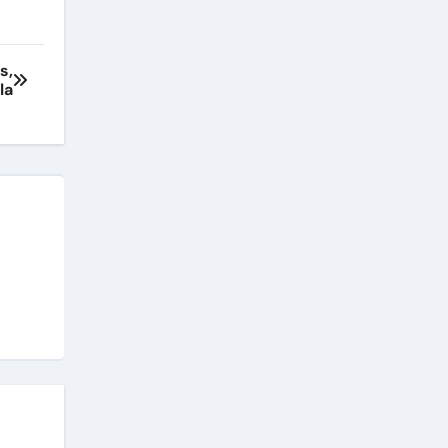
s,
la