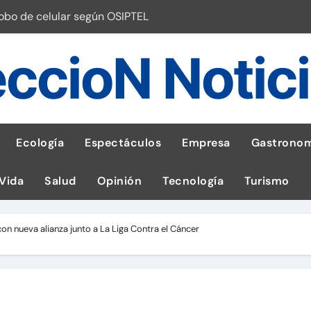
robo de celular según OSIPTEL
a: guía para las familias
ccioN Notic
stal: ¡Descarga la app de Meridianbet y gana una jugada gratis 
 inspirado en la fuerza de un volcán
entrega 1,600 equipos educativos
Ecología
Espectáculos
Empresa
Gastronom
ogía impulsa la salud materna
 Vida
Salud
Opinión
Tecnología
Turismo
las por ignorar distancias de seguridad
llega al Perú en Toulouse Lautrec
on nueva alianza junto a La Liga Contra el Cáncer
emisiones de GEI en sus operaciones