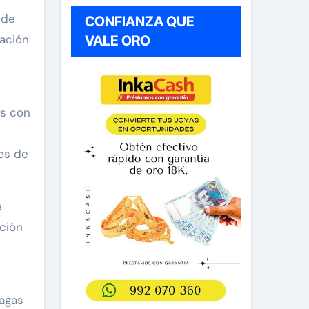
 de
CONFIANZA QUE
tación
VALE ORO
es con
es de
e
ción
magas