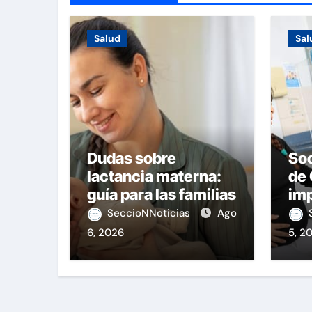
Salud
Sal
Dudas sobre
So
lactancia materna:
de 
guía para las familias
imp
ma
SeccioNNoticias
Ago
6, 2026
5, 2