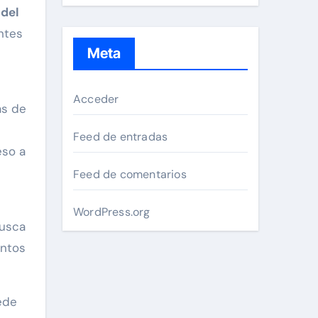
del
ntes
Meta
Acceder
as de
Feed de entradas
eso a
Feed de comentarios
WordPress.org
busca
entos
ede