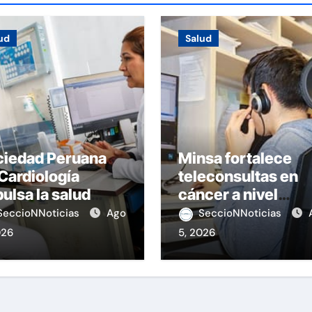
ud
Salud
ciedad Peruana
Minsa fortalece
Cardiología
teleconsultas en
ulsa la salud
cáncer a nivel
terna
nacional
SeccioNNoticias
Ago
SeccioNNoticias
026
5, 2026