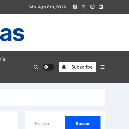
Sáb. Ago 8th, 2026
ias
ía
Subscribe
en la Liga 1!
B
u