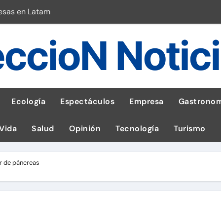
esas en Latam
 con leña
ccioN Notic
ncer de hígado
emisiones de GEI en sus operaciones
robo de celular según OSIPTEL
Ecología
Espectáculos
Empresa
Gastronom
a: guía para las familias
 Vida
Salud
Opinión
Tecnología
Turismo
stal: ¡Descarga la app de Meridianbet y gana una jugada gratis 
 inspirado en la fuerza de un volcán
r de páncreas
l Perú