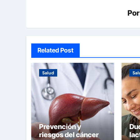
Po
Related Post
Salud
Sal
Prevención y
Du
riesgos del cáncer
lac