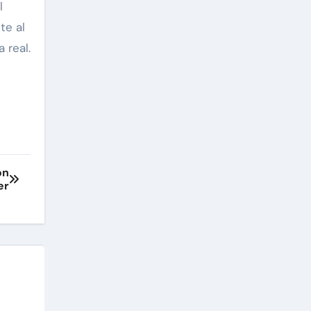
l
te al
 real.
on
er