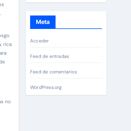
es
.
Meta
esgo
Acceder
a
, rica
ara
Feed de entradas
 de
Feed de comentarios
WordPress.org
as no