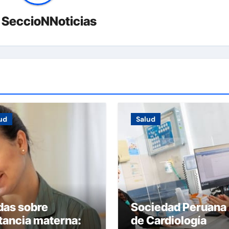
r
SeccioNNoticias
ud
Salud
das sobre
Sociedad Peruana
tancia materna:
de Cardiología