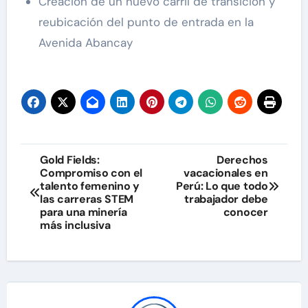
Creación de un nuevo carril de transición y
reubicación del punto de entrada en la
Avenida Abancay
Navegación
Gold Fields:
Derechos
Compromiso con el
vacacionales en
de
talento femenino y
Perú: Lo que todo
las carreras STEM
trabajador debe
entradas
para una minería
conocer
más inclusiva