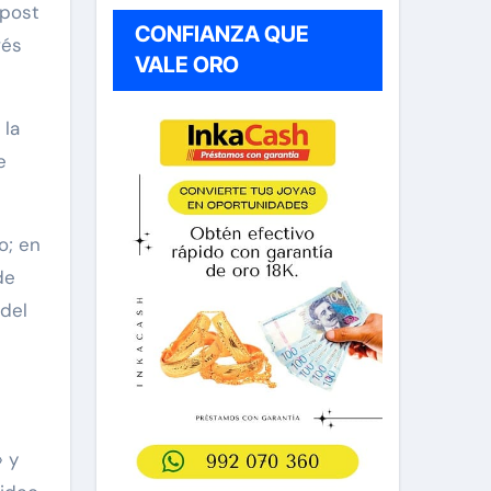
 post
CONFIANZA QUE
vés
VALE ORO
 la
e
o; en
de
 del
s
» y