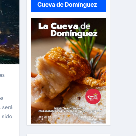
Cueva de Domínguez
as
os
 será
 sido