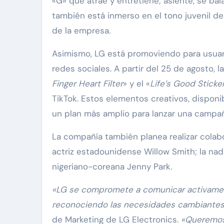
«G» que atrae y entretiene; asiente, se ba
también está inmerso en el tono juvenil del
de la empresa.
Asimismo, LG está promoviendo para usuari
redes sociales. A partir del 25 de agosto, 
Finger Heart Filter
» y el «
Life’s Good Sticke
TikTok. Estos elementos creativos, disponi
un plan más amplio para lanzar una campañ
La compañía también planea realizar colabo
actriz estadounidense Willow Smith; la na
nigeriano-coreana Jenny Park.
«LG se compromete a comunicar activamente
reconociendo las necesidades cambiantes 
de Marketing de LG Electronics.
«Queremos 