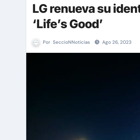
LG renueva su iden
‘Life’s Good’
Por
SeccioNNoticias
Ago 26, 2023