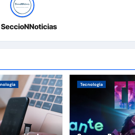
r
SeccioNNoticias
nología
Tecnología