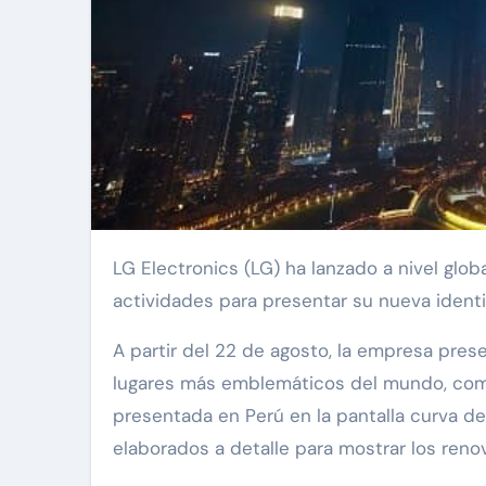
LG Electronics (LG) ha lanzado a nivel gl
actividades para presentar su nueva ident
A partir del 22 de agosto, la empresa pre
lugares más emblemáticos del mundo, como
presentada en Perú en la pantalla curva de
elaborados a detalle para mostrar los ren