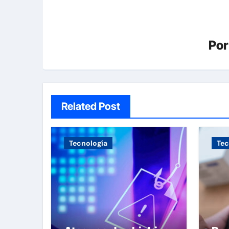
Po
Related Post
Tecnología
Tec