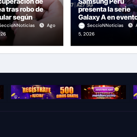
cuperación de
Samsung Perú
ea tras robo de
presenta la serie
ular según
Galaxy A en event
IPTEL
de K-Pop
SeccioNNoticias
Ago
SeccioNNoticias
026
5, 2026