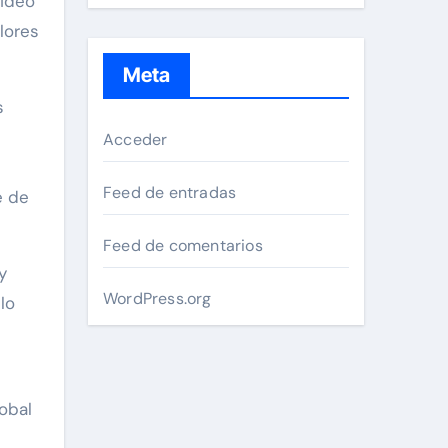
video
lores
Meta
s
Acceder
Feed de entradas
e de
Feed de comentarios
y
WordPress.org
lo
obal