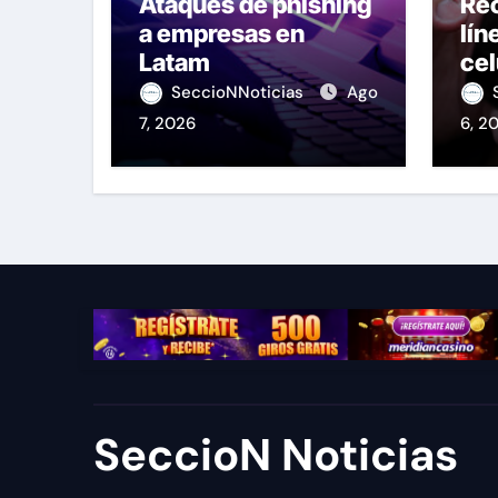
Ataques de phishing
Re
a empresas en
lín
Latam
cel
OS
SeccioNNoticias
Ago
7, 2026
6, 2
SeccioN Noticias