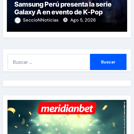
Samsung Perú presenta la serie
Galaxy A en evento de K-Pop
SeccioNNoticias
Ago 5, 2026
B
u
s
c
a
r
: