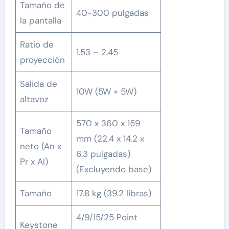
Tamaño de
40-300 pulgadas
la pantalla
Ratio de
1.53 – 2.45
proyección
Salida de
10W (5W + 5W)
altavoz
570 x 360 x 159
Tamaño
mm (22.4 x 14.2 x
neto (An x
6.3 pulgadas)
Pr x Al)
(Excluyendo base)
Tamaño
17.8 kg (39.2 libras)
4/9/15/25 Point
Keystone