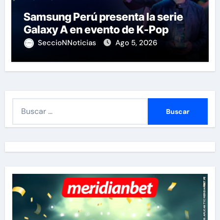
Samsung Perú presenta la serie
Galaxy A en evento de K-Pop
SeccioNNoticias
Ago 5, 2026
B
u
s
c
a
r
: