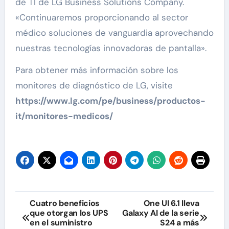
de TI de LG Business Solutions Company.
«Continuaremos proporcionando al sector
médico soluciones de vanguardia aprovechando
nuestras tecnologías innovadoras de pantalla».
Para obtener más información sobre los
monitores de diagnóstico de LG, visite
https://www.lg.com/pe/business/productos-
it/monitores-medicos/
Navegación
Cuatro beneficios
One UI 6.1 lleva
que otorgan los UPS
Galaxy AI de la serie
de
en el suministro
S24 a más