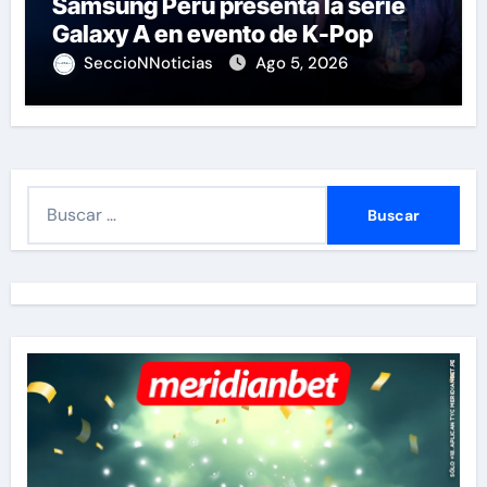
Samsung Perú presenta la serie
Galaxy A en evento de K-Pop
SeccioNNoticias
Ago 5, 2026
B
u
s
c
a
r
: