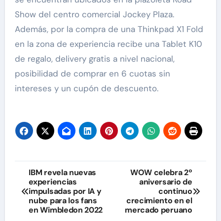
Show del centro comercial Jockey Plaza.
Además, por la compra de una Thinkpad X1 Fold
en la zona de experiencia recibe una Tablet K10
de regalo, delivery gratis a nivel nacional,
posibilidad de comprar en 6 cuotas sin
intereses y un cupón de descuento.
Navegación
IBM revela nuevas
WOW celebra 2º
experiencias
aniversario de
de
impulsadas por IA y
continuo
nube para los fans
crecimiento en el
entradas
en Wimbledon 2022
mercado peruano