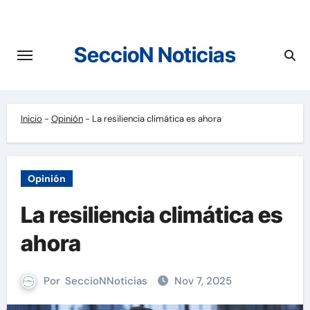
Saltar
al
contenido
SeccioN Noticias
Inicio
-
Opinión
-
La resiliencia climática es ahora
Opinión
La resiliencia climática es
ahora
Por
SeccioNNoticias
Nov 7, 2025