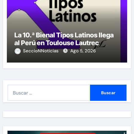
La 10.ª Bienal Tipos Latinos llega
al Perú en Toulouse Lautrec
SeccioNNoticias
Ago 5, 2026
B
u
s
c
a
r