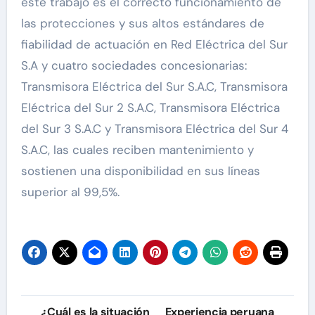
este trabajo es el correcto funcionamiento de
las protecciones y sus altos estándares de
fiabilidad de actuación en Red Eléctrica del Sur
S.A y cuatro sociedades concesionarias:
Transmisora Eléctrica del Sur S.A.C, Transmisora
Eléctrica del Sur 2 S.A.C, Transmisora Eléctrica
del Sur 3 S.A.C y Transmisora Eléctrica del Sur 4
S.A.C, las cuales reciben mantenimiento y
sostienen una disponibilidad en sus líneas
superior al 99,5%.
Navegación
¿Cuál es la situación
Experiencia peruana