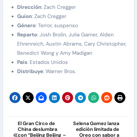
Dirección
: Zach Cregger
Guion
: Zach Cregger
Género
: Terror, suspenso
Reparto
: Josh Brolin, Julia Garner, Alden
Ehrenreich, Austin Abrams, Cary Christopher,
Benedict Wong y Amy Madigan
País
: Estados Unidos
Distribuye
: Warner Bros.
Navegación
El Gran Circo de
Selena Gomez lanza
China deslumbra
edición limitada de
de
con “Beijing Beijing –
Oreo con sabor a