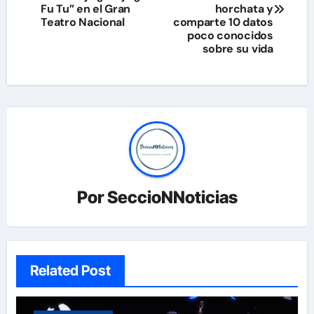
Fu Tu” en el Gran
horchata y
entradas
Teatro Nacional
comparte 10 datos
poco conocidos
sobre su vida
Por
SeccioNNoticias
Related Post