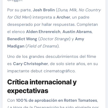
Por su parte,
Josh Brolin
(
Duna
,
Milk
,
No Country
for Old Men
) interpreta a
Archer
, un padre
desesperado por hallar respuestas. Completan
el elenco
Alden Ehrenreich
,
Austin Abrams
,
Benedict Wong
(
Doctor Strange
) y
Amy
Madigan
(
Field of Dreams
).
Uno de los grandes descubrimientos del filme
es
Cary Christopher
, de solo siete años, en su
impactante debut cinematográfico.
Crítica internacional y
expectativas
Con
100 % de aprobación en Rotten Tomatoes
,
La Hora de la Desaparición
ha sido elogiada por