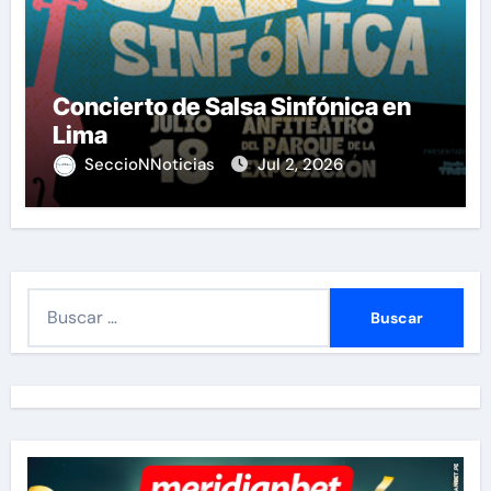
Concierto de Salsa Sinfónica en
Lima
SeccioNNoticias
Jul 2, 2026
B
u
s
c
a
r
: