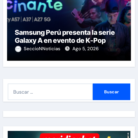
Samsung Perú presenta la serie
Galaxy A en evento de K-Pop
SeccioNNoticias
Ago 5, 2026
B
u
s
c
a
r