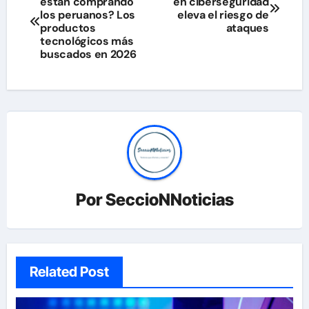
están comprando
en ciberseguridad
de
los peruanos? Los
eleva el riesgo de
productos
ataques
entradas
tecnológicos más
buscados en 2026
Por
SeccioNNoticias
Related Post