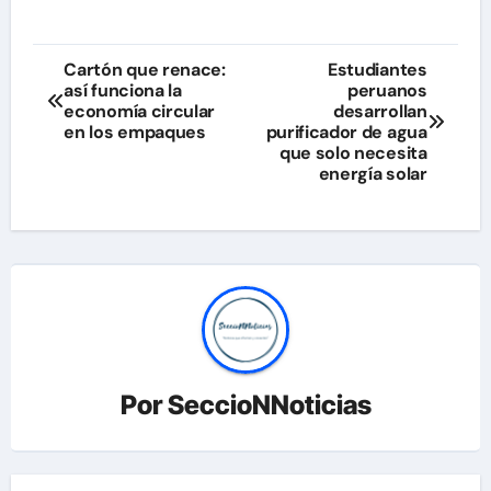
Navegación
Cartón que renace:
Estudiantes
así funciona la
peruanos
de
economía circular
desarrollan
en los empaques
purificador de agua
entradas
que solo necesita
energía solar
Por
SeccioNNoticias