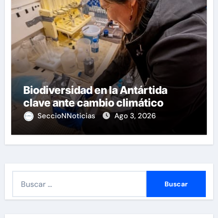
Biodiversidad en la Antártida
clave ante cambio climático
SeccioNNoticias
Ago 3, 2026
B
u
s
c