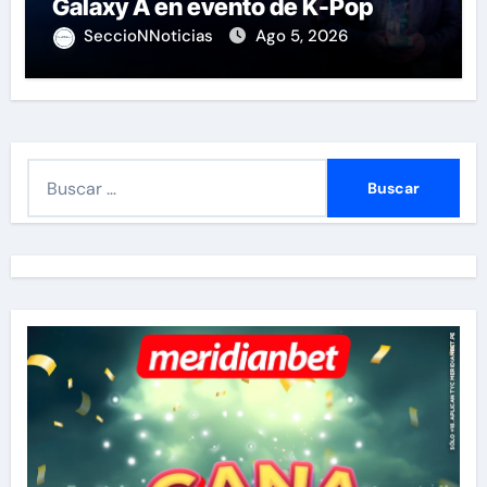
Galaxy A en evento de K-Pop
SeccioNNoticias
Ago 5, 2026
B
u
s
c
a
r
: