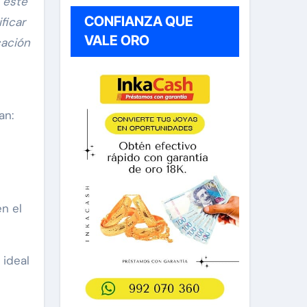
 este
CONFIANZA QUE
ficar
VALE ORO
cación
an:
en el
 ideal