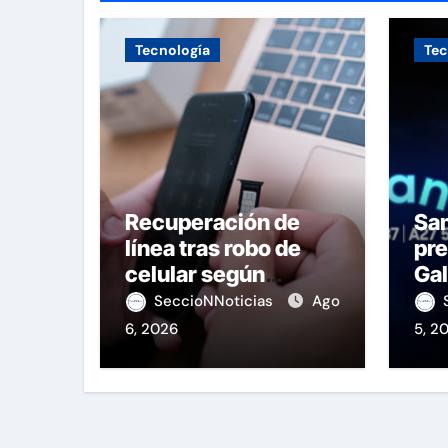
Tecnología
Tec
Recuperación de
Sa
línea tras robo de
pre
celular según
Gal
OSIPTEL
de
SeccioNNoticias
Ago
6, 2026
5, 2