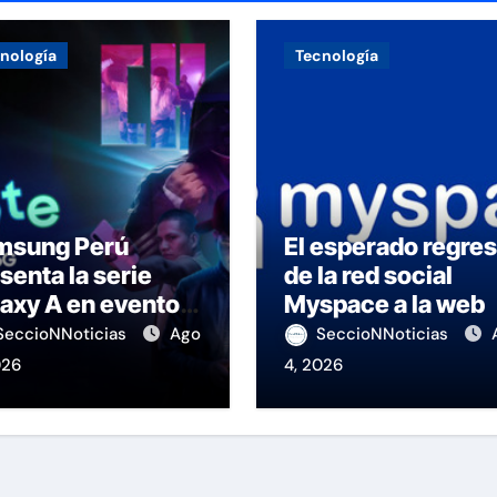
nología
Tecnología
msung Perú
El esperado regre
senta la serie
de la red social
axy A en evento
Myspace a la web
 K-Pop
SeccioNNoticias
Ago
SeccioNNoticias
026
4, 2026