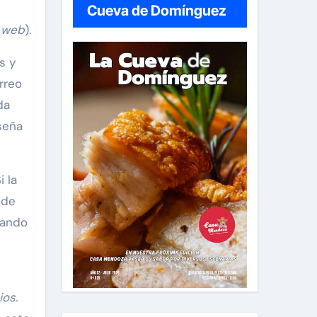
Cueva de Domínguez
 web
).
s y
rreo
da
seña
 la
 de
uando
ios.