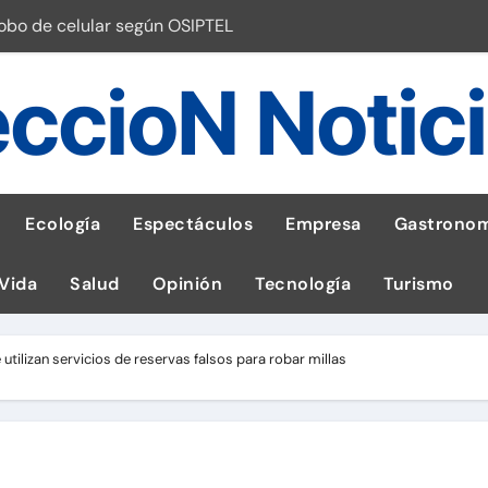
robo de celular según OSIPTEL
a: guía para las familias
ccioN Notic
stal: ¡Descarga la app de Meridianbet y gana una jugada gratis 
 inspirado en la fuerza de un volcán
entrega 1,600 equipos educativos
Ecología
Espectáculos
Empresa
Gastronom
ogía impulsa la salud materna
 Vida
Salud
Opinión
Tecnología
Turismo
las por ignorar distancias de seguridad
llega al Perú en Toulouse Lautrec
tilizan servicios de reservas falsos para robar millas
emisiones de GEI en sus operaciones