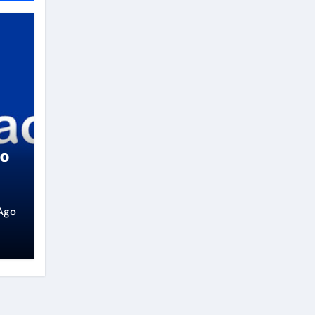
so
Ago