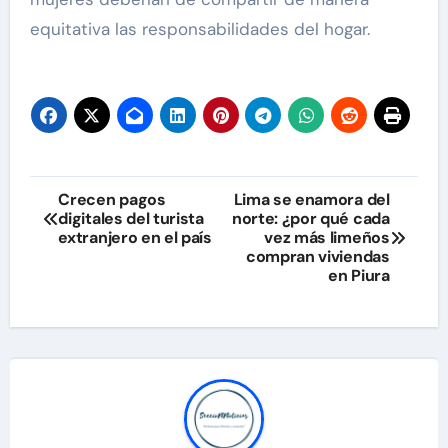
equitativa las responsabilidades del hogar.
Navegación
Crecen pagos
Lima se enamora del
digitales del turista
norte: ¿por qué cada
de
extranjero en el país
vez más limeños
compran viviendas
entradas
en Piura