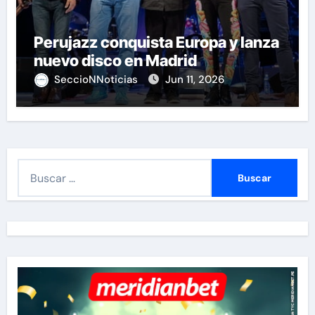
Perujazz conquista Europa y lanza
nuevo disco en Madrid
SeccioNNoticias
Jun 11, 2026
B
u
s
c
a
r
: