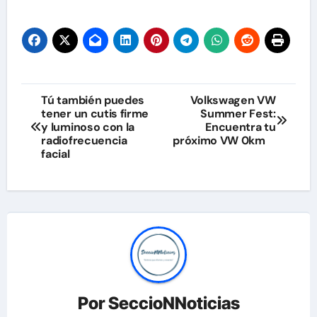
Navegación
Tú también puedes
Volkswagen VW
tener un cutis firme
Summer Fest:
de
y luminoso con la
Encuentra tu
radiofrecuencia
próximo VW 0km
entradas
facial
Por
SeccioNNoticias