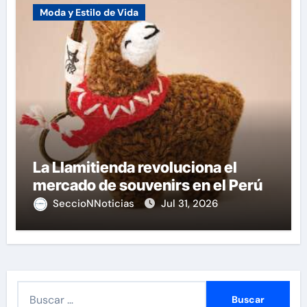
Moda y Estilo de Vida
La Llamitienda revoluciona el
mercado de souvenirs en el Perú
SeccioNNoticias
Jul 31, 2026
B