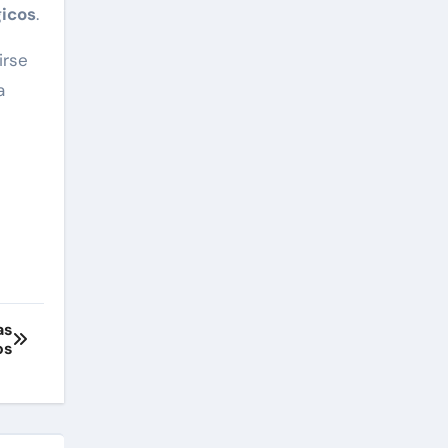
gicos
.
irse
a
as
os