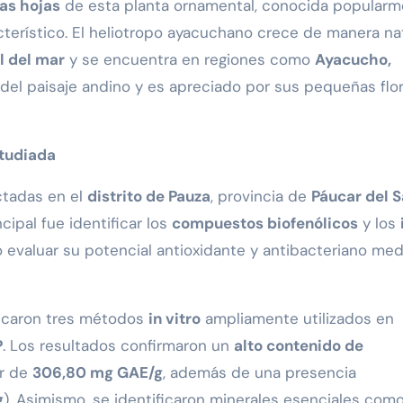
las hojas
de esta planta ornamental, conocida popular
acterístico. El heliotropo ayacuchano crece de manera na
l del mar
y se encuentra en regiones como
Ayacucho,
 del paisaje andino y es apreciado por sus pequeñas flo
studiada
ctadas en el
distrito de Pauza
, provincia de
Páucar del S
ncipal fue identificar los
compuestos biofenólicos
y los
 evaluar su potencial antioxidante y antibacteriano me
plicaron tres métodos
in vitro
ampliamente utilizados en
P
. Los resultados confirmaron un
alto contenido de
or de
306,80 mg GAE/g
, además de una presencia
g
). Asimismo, se identificaron minerales esenciales com