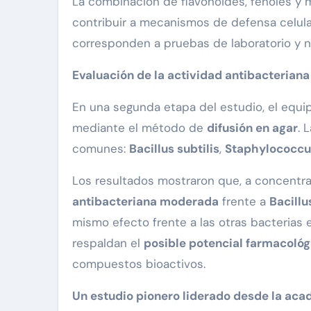
La combinación de flavonoides, fenoles y 
contribuir a mecanismos de defensa celula
corresponden a pruebas de laboratorio y no 
Evaluación de la actividad antibacteriana
En una segunda etapa del estudio, el equi
mediante el método de
difusión en agar
. 
comunes:
Bacillus subtilis
,
Staphylococcu
Los resultados mostraron que, a concentr
antibacteriana moderada
frente a
Bacillu
mismo efecto frente a las otras bacterias 
respaldan el
posible potencial farmacológ
compuestos bioactivos.
Un estudio pionero liderado desde la ac