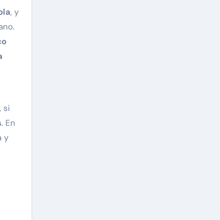
ola
, y
ano.
co
a
 si
s
. En
a y