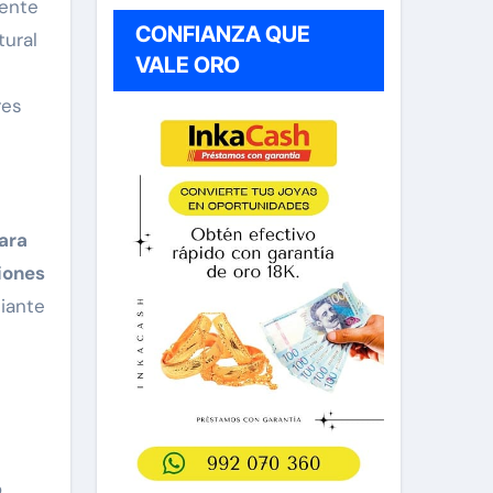
mente
CONFIANZA QUE
tural
VALE ORO
res
ara
iones
diante
o