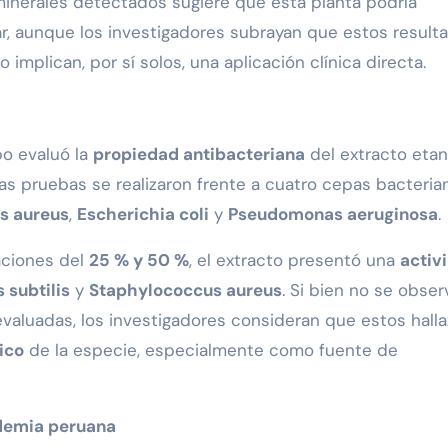
minerales detectados sugiere que esta planta podría
r, aunque los investigadores subrayan que estos result
implican, por sí solos, una aplicación clínica directa.
po evaluó la
propiedad antibacteriana
del extracto etan
Las pruebas se realizaron frente a cuatro cepas bacteria
s aureus
,
Escherichia coli
y
Pseudomonas aeruginosa
.
aciones del
25 % y 50 %
, el extracto presentó una
activ
s subtilis
y
Staphylococcus aureus
. Si bien no se obser
evaluadas, los investigadores consideran que estos hall
ico
de la especie, especialmente como fuente de
ademia peruana