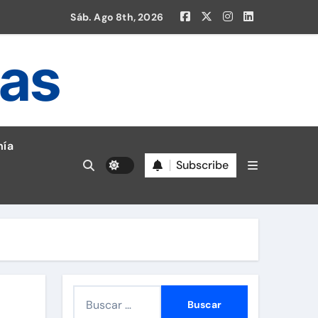
Sáb. Ago 8th, 2026
ias
ía
Subscribe
en la Liga 1!
B
u