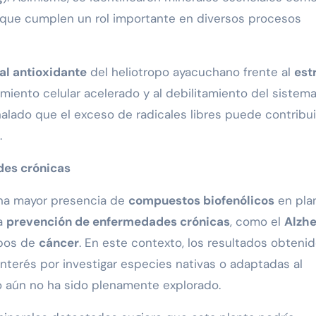
 que cumplen un rol importante en diversos procesos
al antioxidante
del heliotropo ayacuchano frente al
est
miento celular acelerado y al debilitamiento del sistem
eñalado que el exceso de radicales libres puede contribui
.
des crónicas
una mayor presencia de
compuestos biofenólicos
en pla
la
prevención de enfermedades crónicas
, como el
Alzh
ipos de
cáncer
. En este contexto, los resultados obteni
interés por investigar especies nativas o adaptadas al
o aún no ha sido plenamente explorado.