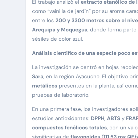
El trabajo analizó el
extracto etanólico de 
como “vainilla de jardín” por su aroma car
entre los
200 y 3300 metros sobre el nive
Arequipa y Moquegua
, donde forma parte
sésiles de color azul.
Análisis científico de una especie poco e
La investigación se centró en hojas recole
Sara
, en la región Ayacucho. El objetivo pri
metálicos
presentes en la planta, así como
pruebas de laboratorio.
En una primera fase, los investigadores a
estudios antioxidantes:
DPPH
,
ABTS
y
FRA
compuestos fenólicos totales
, con un val
significativa de
flavonoides
(
111,53 mg QE/