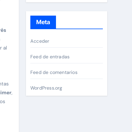
Meta
rés
a
Acceder
r al
Feed de entradas
Feed de comentarios
ntas
WordPress.org
eimer
,
dos