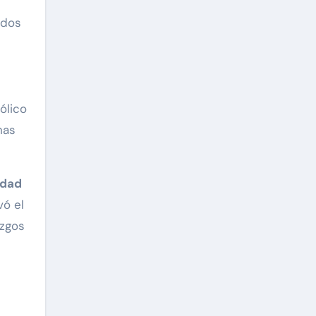
ados
ólico
nas
idad
vó el
azgos