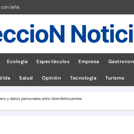
 con leña
ncer de hígado
ccioN Notic
emisiones de GEI en sus operaciones
robo de celular según OSIPTEL
a: guía para las familias
Ecología
Espectáculos
Empresa
Gastronom
stal: ¡Descarga la app de Meridianbet y gana una jugada gratis 
 Vida
Salud
Opinión
Tecnología
Turismo
 inspirado en la fuerza de un volcán
entrega 1,600 equipos educativos
nero y datos personales ante ciberdelincuentes
esas en Latam