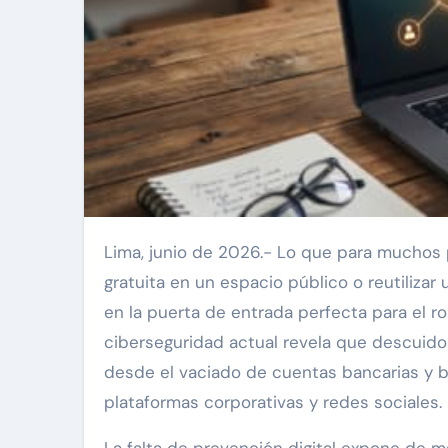
Lima, junio de 2026.- Lo que para muchos parece un hábito inofensivo, como conectarse a una red wifi
gratuita en un espacio público o reutilizar
en la puerta de entrada perfecta para el r
ciberseguridad actual revela que descuid
desde el vaciado de cuentas bancarias y bi
plataformas corporativas y redes sociales.
La falta de prevención digital expone de m