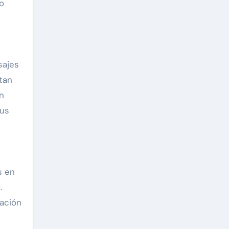
o
sajes
tan
n
sus
s en
.
nación