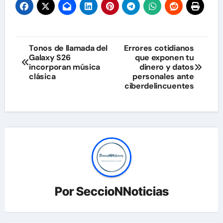
Navegación
Tonos de llamada del
Errores cotidianos
Galaxy S26
que exponen tu
de
incorporan música
dinero y datos
clásica
personales ante
entradas
ciberdelincuentes
Por
SeccioNNoticias