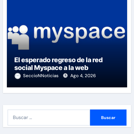
El esperado regreso de la red
social Myspace a la web
SeccioNNoticias
Ago 4, 2026
B
u
s