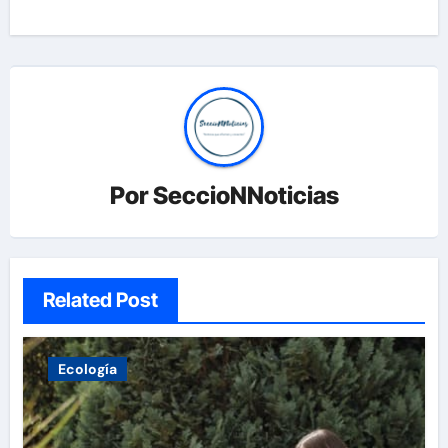
entradas
Por
SeccioNNoticias
Related Post
Ecología