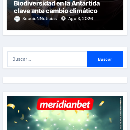
Biodiversidad en la Antártida
clave ante cambio climático
SeccioNNoticias
Ago 3, 2026
B
u
s
c
a
r
: