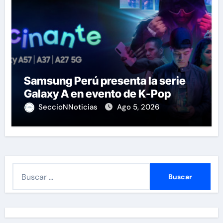
Samsung Perú presenta la serie
Galaxy A en evento de K-Pop
SeccioNNoticias
Ago 5, 2026
B
u
s
c