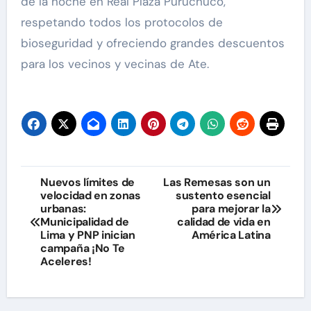
de la noche en Real Plaza Puruchuco,
respetando todos los protocolos de
bioseguridad y ofreciendo grandes descuentos
para los vecinos y vecinas de Ate.
Navegación
Nuevos límites de
Las Remesas son un
velocidad en zonas
sustento esencial
de
urbanas:
para mejorar la
Municipalidad de
calidad de vida en
entradas
Lima y PNP inician
América Latina
campaña ¡No Te
Aceleres!