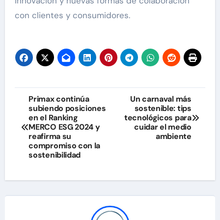
innovación y nuevas formas de colaboración
con clientes y consumidores.
Navegación
Primax continúa
Un carnaval más
subiendo posiciones
sostenible: tips
de
en el Ranking
tecnológicos para
MERCO ESG 2024 y
cuidar el medio
entradas
reafirma su
ambiente
compromiso con la
sostenibilidad