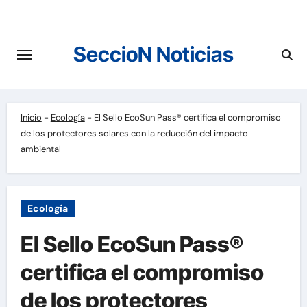
Saltar
al
contenido
SeccioN Noticias
Inicio
-
Ecología
-
El Sello EcoSun Pass® certifica el compromiso
de los protectores solares con la reducción del impacto
ambiental
Ecología
El Sello EcoSun Pass®
certifica el compromiso
de los protectores