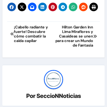
Navegación
¡Cabello radiante y
Hilton Garden Inn
fuerte! Descubre
Lima Miraflores y
de
cómo combatir la
Casaideas se unen
caída capilar
para crear un Mundo
entradas
de Fantasía
Por
SeccioNNoticias