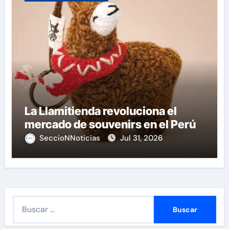
La Llamitienda revoluciona el
mercado de souvenirs en el Perú
SeccioNNoticias
Jul 31, 2026
B
u