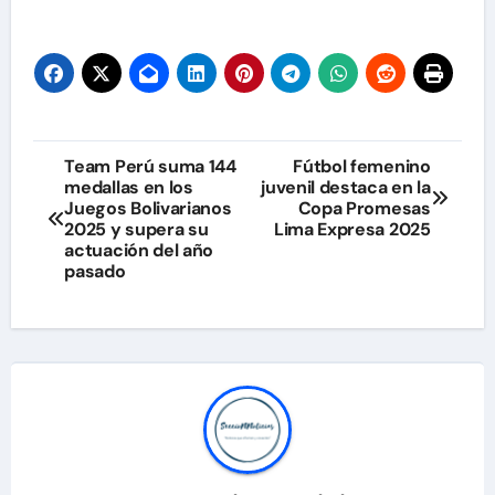
Navegación
Team Perú suma 144
Fútbol femenino
medallas en los
juvenil destaca en la
de
Juegos Bolivarianos
Copa Promesas
2025 y supera su
Lima Expresa 2025
entradas
actuación del año
pasado