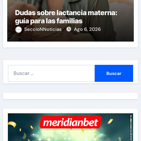
Dudas sobre lactancia materna:
guía para las familias
SeccioNNoticias
Ago 6, 2026
B
u
s
c
a
r
: