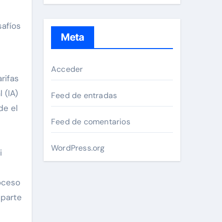
safíos
Meta
e
Acceder
rifas
 (IA)
Feed de entradas
de el
Feed de comentarios
WordPress.org
i
oceso
 parte