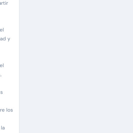
rtir
el
dad y
el
,
os
re los
 la