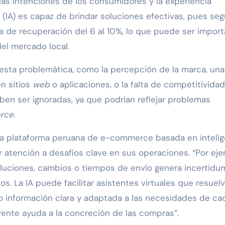
as intenciones de los consumidores y la experiencia
ial (IA) es capaz de brindar soluciones efectivas, pues se
sa de recuperación del 6 al 10%, lo que puede ser impor
el mercado local.
 esta problemática, como la percepción de la marca, una
en sitios
web
o aplicaciones, o la falta de competitividad
eben ser ignoradas, ya que podrían reflejar problemas
rce
.
a plataforma peruana de e-commerce basada en intelig
r atención a desafíos clave en sus operaciones. “Por eje
evoluciones, cambios o tiempos de envío genera incertid
tos. La IA puede facilitar asistentes virtuales que resuel
o información clara y adaptada a las necesidades de ca
rente ayuda a la concreción de las compras”.