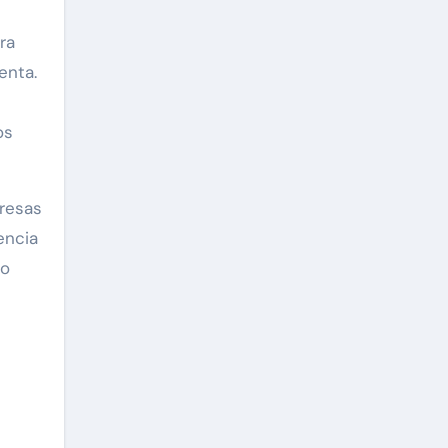
ra
enta.
os
resas
encia
to