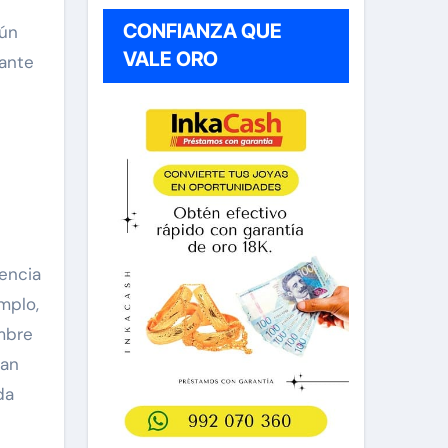
CONFIANZA QUE
gún
VALE ORO
tante
encia
mplo,
umbre
van
da