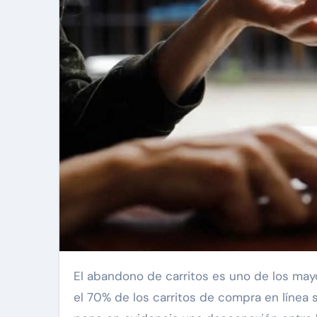
El abandono de carritos es uno de los mayores desafíos para el e-commerce. Estudios revelan que casi
el 70% de los carritos de compra en líne