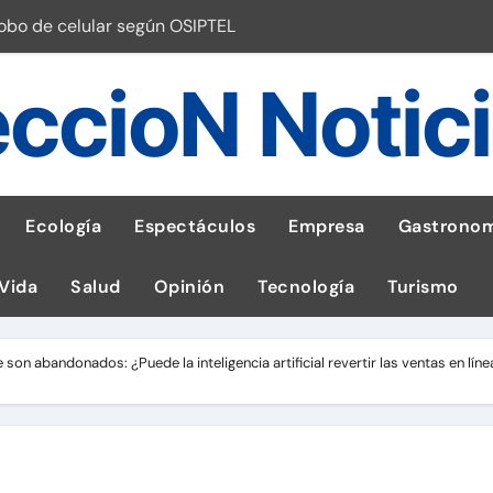
robo de celular según OSIPTEL
a: guía para las familias
ccioN Notic
stal: ¡Descarga la app de Meridianbet y gana una jugada gratis 
 inspirado en la fuerza de un volcán
entrega 1,600 equipos educativos
Ecología
Espectáculos
Empresa
Gastronom
ogía impulsa la salud materna
 Vida
Salud
Opinión
Tecnología
Turismo
las por ignorar distancias de seguridad
llega al Perú en Toulouse Lautrec
on abandonados: ¿Puede la inteligencia artificial revertir las ventas en líne
emisiones de GEI en sus operaciones