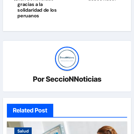
entradas
gracias a la
solidaridad de los
peruanos
Por
SeccioNNoticias
Related Post
Salud