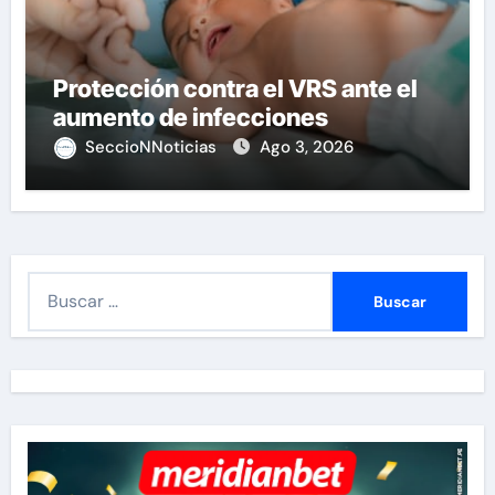
Protección contra el VRS ante el
aumento de infecciones
SeccioNNoticias
Ago 3, 2026
B
u
s
c
a
r
: