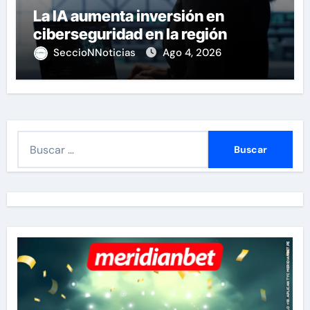
La IA aumenta inversión en
ciberseguridad en la región
SeccioNNoticias
Ago 4, 2026
B
u
s
c
a
r
: