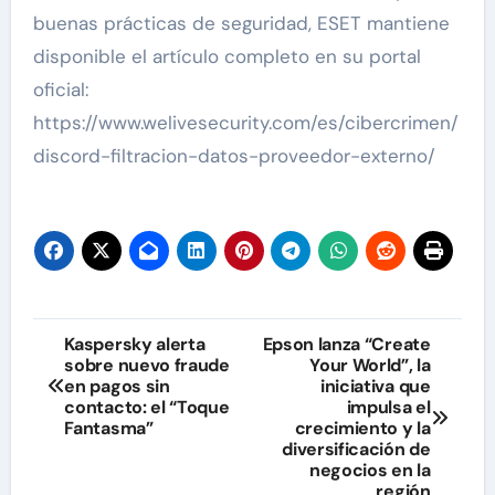
buenas prácticas de seguridad, ESET mantiene
disponible el artículo completo en su portal
oficial:
https://www.welivesecurity.com/es/cibercrimen/
discord-filtracion-datos-proveedor-externo/
Navegación
Kaspersky alerta
Epson lanza “Create
sobre nuevo fraude
Your World”, la
de
en pagos sin
iniciativa que
contacto: el “Toque
impulsa el
entradas
Fantasma”
crecimiento y la
diversificación de
negocios en la
región