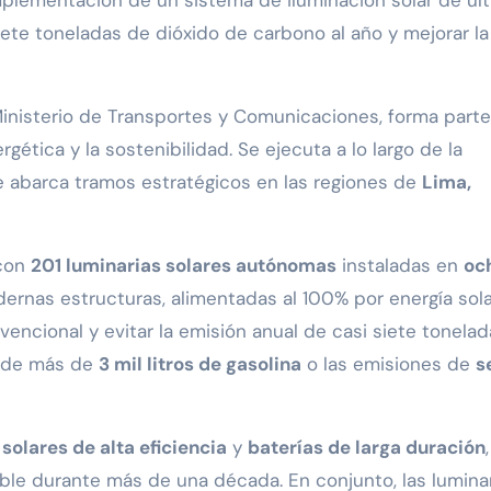
a implementación de un sistema de iluminación solar de úl
iete toneladas de dióxido de carbono al año y mejorar la
Ministerio de Transportes y Comunicaciones, forma parte
ética y la sostenibilidad. Se ejecuta a lo largo de la
e abarca tramos estratégicos en las regiones de
Lima,
 con
201 luminarias solares autónomas
instaladas en
oc
dernas estructuras, alimentadas al 100% por energía sola
encional y evitar la emisión anual de casi siete tonela
a de más de
3 mil litros de gasolina
o las emisiones de
s
solares de alta eficiencia
y
baterías de larga duración
ble durante más de una década. En conjunto, las lumina