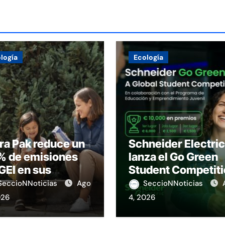
logía
Ecología
ra Pak reduce un
Schneider Electric
% de emisiones
lanza el Go Green
GEI en sus
Student Competit
eraciones
SeccioNNoticias
Ago
SeccioNNoticias
026
4, 2026