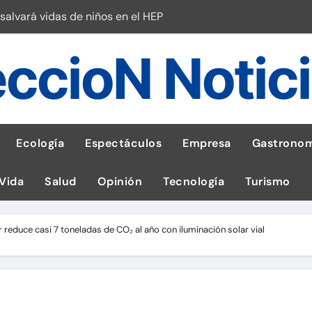
salvará vidas de niños en el HEP
l Perú
ccioN Notic
esas en Latam
 con leña
ncer de hígado
Ecología
Espectáculos
Empresa
Gastronom
emisiones de GEI en sus operaciones
 Vida
Salud
Opinión
Tecnología
Turismo
robo de celular según OSIPTEL
a: guía para las familias
 reduce casi 7 toneladas de CO₂ al año con iluminación solar vial
tistas peruanos del IPD