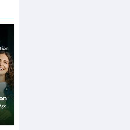
ion
Ago