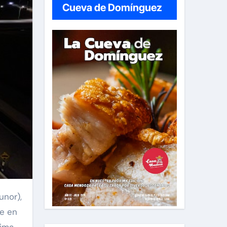
Cueva de Domínguez
unor),
le en