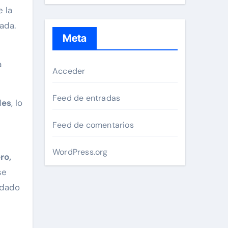
e la
ada.
Meta
a
Acceder
Feed de entradas
les
, lo
Feed de comentarios
WordPress.org
ro,
se
idado