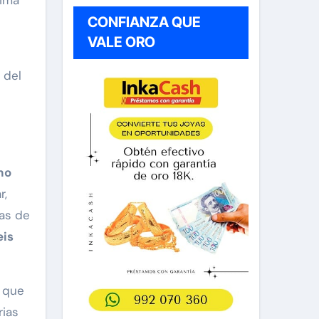
tima
CONFIANZA QUE
VALE ORO
 del
ho
r,
das de
eis
, que
rias