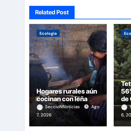
Related Post
Ecología
Eco
Tet
Hogares rurales aún
56
cocinan con leña
de 
op
SeccioNNoticias
Ago
7, 2026
6, 2