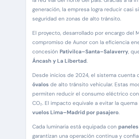
la red vial del norte del país. Gracias a l
generación, la empresa logra reducir casi s
seguridad en zonas de alto tránsito.
El proyecto, desarrollado por encargo del 
compromiso de Aunor con la eficiencia energ
concesión
Pativilca–Santa–Salaverry
, qu
Áncash y La Libertad
.
Desde inicios de 2024, el sistema cuenta
óvalos
de alto tránsito vehicular. Estas mo
permiten reducir el consumo eléctrico conv
CO₂. El impacto equivale a evitar la quem
vuelos Lima–Madrid por pasajero
.
Cada luminaria está equipada con
paneles 
garantizan una operación continua y confia