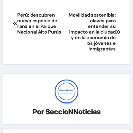
Navegación
Perú: descubren
Movilidad sostenible:
nueva especie de
claves para
de
rana en el Parque
entender su
Nacional Alto Purús
impacto en la ciudad
entradas
y en la economía de
los jóvenes e
inmigrantes
Por
SeccioNNoticias