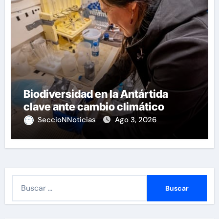
Biodiversidad en la Antártida
clave ante cambio climático
SeccioNNoticias
Ago 3, 2026
B
u
s