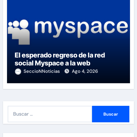
El esperado regreso de la red
social Myspace a la web
SeccioNNoticias
Ago 4, 2026
B
u
s
c