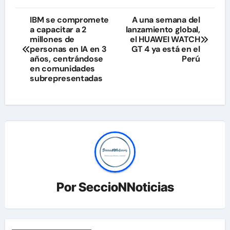
Navegación
IBM se compromete
A una semana del
a capacitar a 2
lanzamiento global,
de
millones de
el HUAWEI WATCH
personas en IA en 3
GT 4 ya está en el
entradas
años, centrándose
Perú
en comunidades
subrepresentadas
Por
SeccioNNoticias