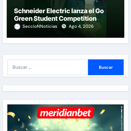
Schneider Electric lanza el Go
Green Student Competition
SeccioNNoticias
Ago 4, 2026
B
u
s
c
a
r
: