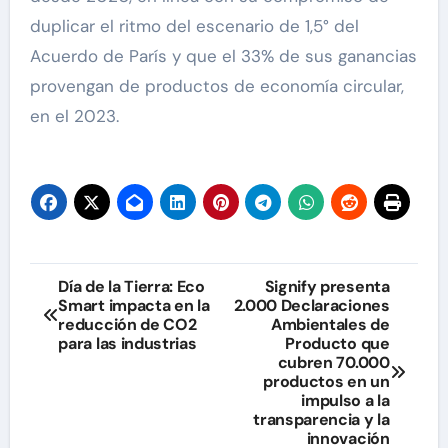
duplicar el ritmo del escenario de 1,5° del
Acuerdo de París y que el 33% de sus ganancias
provengan de productos de economía circular,
en el 2023.
Navegación
Día de la Tierra: Eco
Signify presenta
Smart impacta en la
2.000 Declaraciones
de
reducción de CO2
Ambientales de
para las industrias
Producto que
entradas
cubren 70.000
productos en un
impulso a la
transparencia y la
innovación