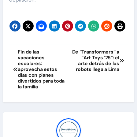
Navegación
Fin de las
De “Transformers” a
vacaciones
“Art Toys ‘25”: el
de
escolares:
arte detrás de los
aprovecha estos
robots llega a Lima
entradas
días con planes
divertidos para toda
la familia