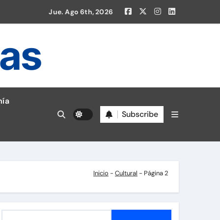
Jue. Ago 6th, 2026
ias
en la Liga 1!
ía
Subscribe
Inicio
-
Cultural
-
Página 2
B