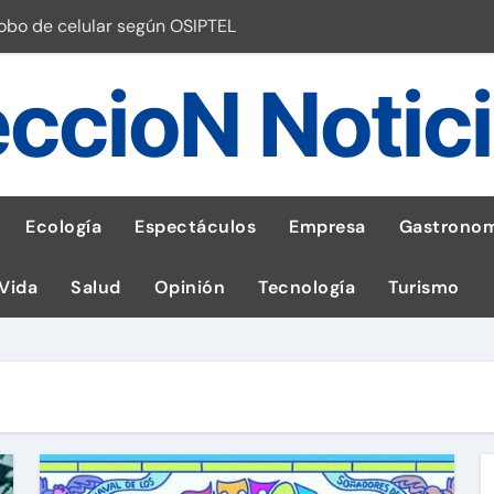
robo de celular según OSIPTEL
a: guía para las familias
ccioN Notic
stal: ¡Descarga la app de Meridianbet y gana una jugada gratis 
 inspirado en la fuerza de un volcán
entrega 1,600 equipos educativos
Ecología
Espectáculos
Empresa
Gastronom
ogía impulsa la salud materna
 Vida
Salud
Opinión
Tecnología
Turismo
las por ignorar distancias de seguridad
llega al Perú en Toulouse Lautrec
emisiones de GEI en sus operaciones