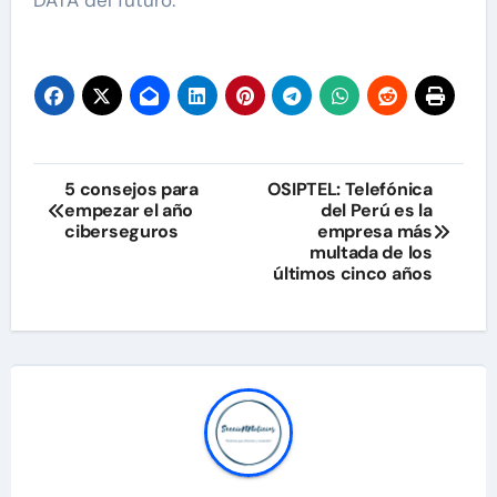
DATA del futuro.
Navegación
5 consejos para
OSIPTEL: Telefónica
empezar el año
del Perú es la
de
ciberseguros
empresa más
multada de los
entradas
últimos cinco años