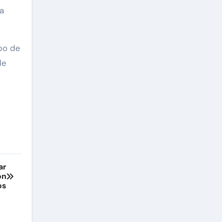
a
po de
de
ar
ón
os