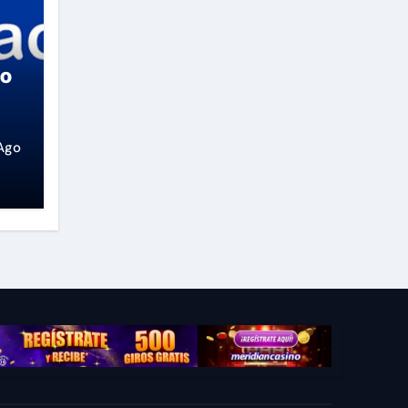
so
Ago