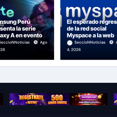
msung Perú
El esperado regre
senta la serie
de la red social
axy A en evento
Myspace a la web
 K-Pop
SeccioNNoticias
Ago
SeccioNNoticias
026
4, 2026