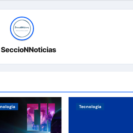
r
SeccioNNoticias
nología
Tecnología