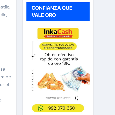
tilo,
CONFIANZA QUE
llo,
VALE ORO
esa
ura de
er el
e