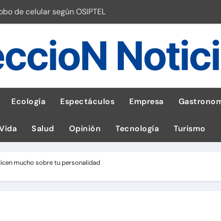
robo de celular según OSIPTEL
a: guía para las familias
ccioN Notic
stal: ¡Descarga la app de Meridianbet y gana una jugada gratis 
 inspirado en la fuerza de un volcán
entrega 1,600 equipos educativos
Ecología
Espectáculos
Empresa
Gastronom
ogía impulsa la salud materna
 Vida
Salud
Opinión
Tecnología
Turismo
las por ignorar distancias de seguridad
llega al Perú en Toulouse Lautrec
icen mucho sobre tu personalidad
emisiones de GEI en sus operaciones