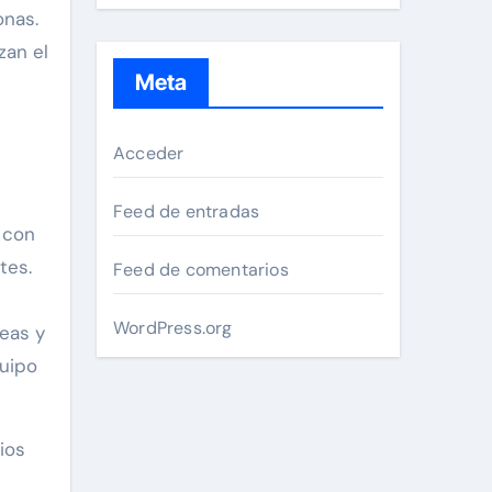
onas.
zan el
Meta
Acceder
Feed de entradas
 con
tes.
Feed de comentarios
WordPress.org
deas y
quipo
ios