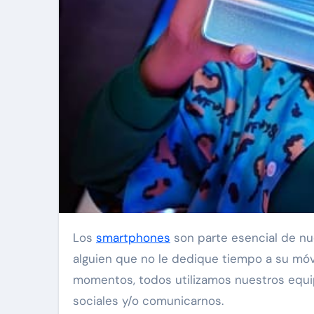
Los
smartphones
son parte esencial de nues
alguien que no le dedique tiempo a su móvil
momentos, todos utilizamos nuestros equip
sociales y/o comunicarnos.