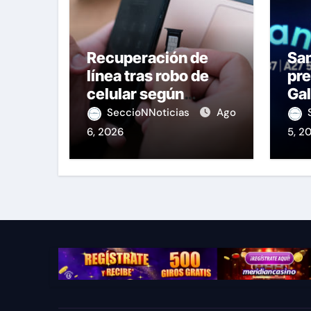
Recuperación de
Sa
línea tras robo de
pre
celular según
Gal
OSIPTEL
de
SeccioNNoticias
Ago
6, 2026
5, 2