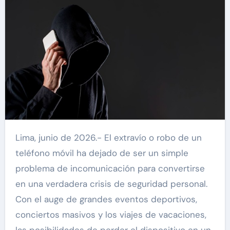
Lima, junio de 2026.- El extravío o robo de un
teléfono móvil ha dejado de ser un simple
problema de incomunicación para convertirse
en una verdadera crisis de seguridad personal.
Con el auge de grandes eventos deportivos,
conciertos masivos y los viajes de vacaciones,