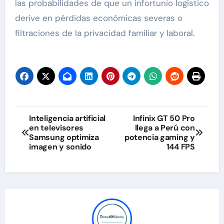
las probabilidades de que un infortunio logístico
derive en pérdidas económicas severas o
filtraciones de la privacidad familiar y laboral.
Navegación
Inteligencia artificial
Infinix GT 50 Pro
en televisores
llega a Perú con
de
Samsung optimiza
potencia gaming y
imagen y sonido
144 FPS
entradas