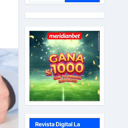
s
c
a
r
:
Revista Digital La