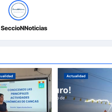
r
SeccioNNoticias
ualidad
Actualidad