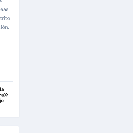
s
veas
trito
ión,
la
ra
jo