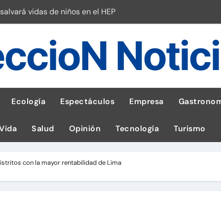
salvará vidas de niños en el HEP
l Perú
ccioN Notic
esas en Latam
 con leña
ncer de hígado
Ecología
Espectáculos
Empresa
Gastronom
emisiones de GEI en sus operaciones
 Vida
Salud
Opinión
Tecnología
Turismo
robo de celular según OSIPTEL
a: guía para las familias
istritos con la mayor rentabilidad de Lima
tistas peruanos del IPD