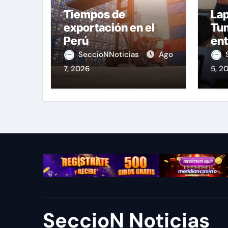
Tiempos de
Lap
exportación en el
Tu
Perú
ent
equ
SeccioNNoticias
Ago
7, 2026
5, 2
SeccioN Noticias