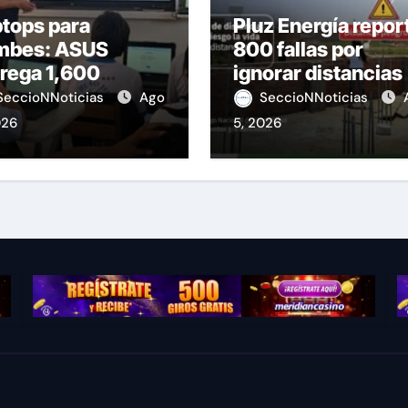
tops para
Pluz Energía repor
mbes: ASUS
800 fallas por
rega 1,600
ignorar distancias
ipos educativos
de seguridad
SeccioNNoticias
Ago
SeccioNNoticias
026
5, 2026