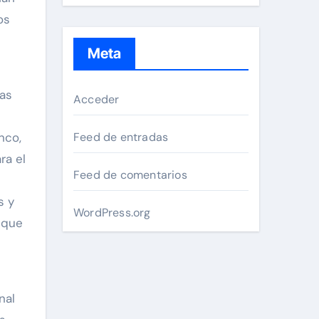
os
Meta
sas
Acceder
nco,
Feed de entradas
ra el
Feed de comentarios
s y
WordPress.org
 que
l
nal