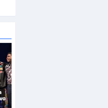
a
evo