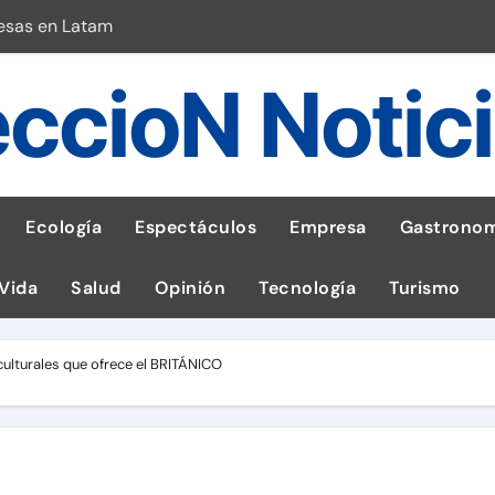
esas en Latam
 con leña
ccioN Notic
ncer de hígado
emisiones de GEI en sus operaciones
robo de celular según OSIPTEL
Ecología
Espectáculos
Empresa
Gastronom
a: guía para las familias
 Vida
Salud
Opinión
Tecnología
Turismo
stal: ¡Descarga la app de Meridianbet y gana una jugada gratis 
 inspirado en la fuerza de un volcán
culturales que ofrece el BRITÁNICO
l Perú