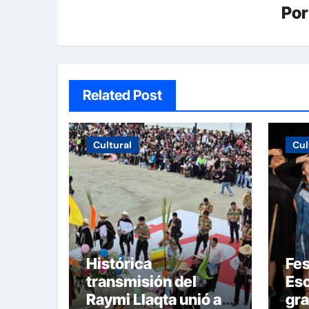
Po
Related Post
Cultural
Cul
Histórica
Fes
transmisión del
Esc
Raymi Llaqta unió a
gr