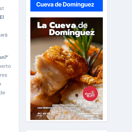
Cueva de Domínguez
st
‘El
tará
on?’
berto
res
n
 de