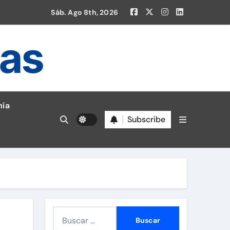
Sáb. Ago 8th, 2026
ias
ía
Subscribe
en la Liga 1!
B
u