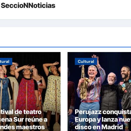
r
SeccioNNoticias
tural
Cultural
tival de teatro
Perujazz conquist
ena Sur reúne a
Europa y lanza nu
andes maestros
disco en Madrid