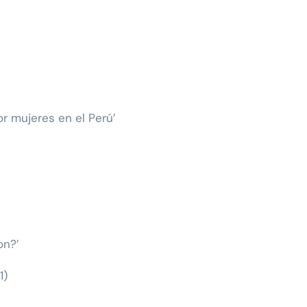
or mujeres en el Perú’
on?’
1)