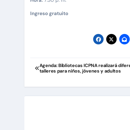
Hora:
7:30 p. m.
Ingreso gratuito
Navegación
Agenda: Bibliotecas ICPNA realizará dife
talleres para niños, jóvenes y adultos
de
entradas