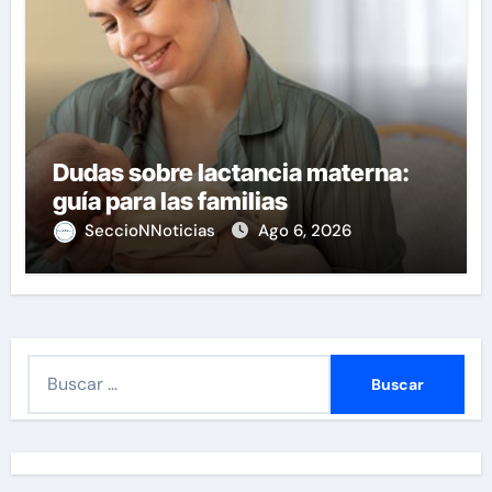
Dudas sobre lactancia materna:
guía para las familias
SeccioNNoticias
Ago 6, 2026
B
u
s
c
a