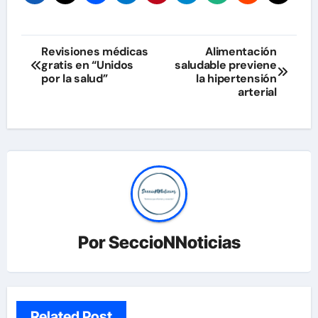
Navegación
Revisiones médicas
Alimentación
gratis en “Unidos
saludable previene
de
por la salud”
la hipertensión
arterial
entradas
Por
SeccioNNoticias
Related Post