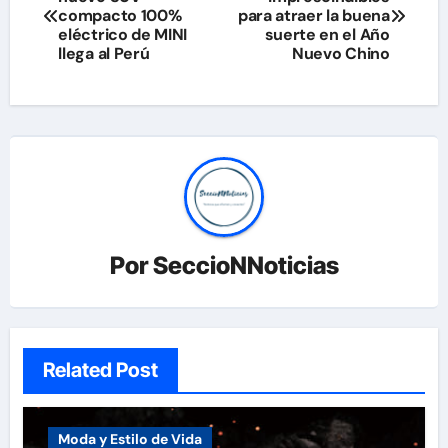
de
compacto 100%
para atraer la buena
eléctrico de MINI
suerte en el Año
entradas
llega al Perú
Nuevo Chino
Por
SeccioNNoticias
Related Post
Moda y Estilo de Vida