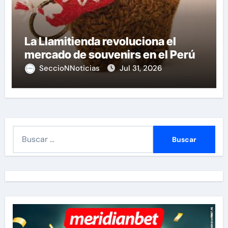
La Llamitienda revoluciona el
mercado de souvenirs en el Perú
SeccioNNoticias
Jul 31, 2026
B
u
s
c
a
r
: