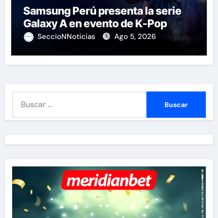
Samsung Perú presenta la serie
Galaxy A en evento de K-Pop
SeccioNNoticias
Ago 5, 2026
B
u
s
c
a
r
: