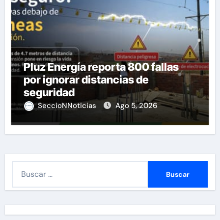
Pluz Energía reporta 800 fallas
por ignorar distancias de
seguridad
SeccioNNoticias
Ago 5, 2026
B
u
s
c