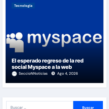
Tecnología
El esperado regreso de la red
social Myspace a la web
SeccioNNoticias
Ago 4, 2026
B